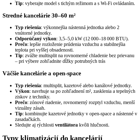
Tip
: vyberajte model s tichým režimom a s Wi‑Fi ovládaním.
Stredné kancelárie 30–60 m²
Typ riešenia
: výkonnejšia nástenná jednotka alebo 2
vnútorné jednotky.
Odporúčaný výkon
: 3,5–5,0 kW (12 000–18 000 BTU).
Prečo
: lepšie rozloženie prúdenia vzduchu a stabilnejšia
teplota pri vyššej obsadenosti.
Tip
: zvážte multisplit na rovnomerné chladenie bez prievanu
– pri výbere zohľadnite dĺžky potrubných trás
Väčšie kancelárie a open‑space
Typ riešenia
: multisplit, kazetové alebo kanálové jednotky.
Výkon
: navrhuje sa po zohľadnení m², zasklenia a tepelných
ziskov z techniky.
Prečo
: zónové riadenie, rovnomerný rozptyl vzduchu, menší
vizuálny zásah.
Tip
: kombinujte kazetové jednotky v open‑space a nástenné v
zasadačkách.
Sledujte aj rýchlosti
ventilátora
kvôli hlučnosti.
Typy klimatizácií do kancelárií