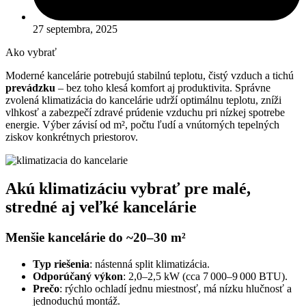
27 septembra, 2025
Ako vybrať
Moderné kancelárie potrebujú stabilnú teplotu, čistý vzduch a tichú
prevádzku
– bez toho klesá komfort aj produktivita. Správne
zvolená klimatizácia do kancelárie udrží optimálnu teplotu, zníži
vlhkosť a zabezpečí zdravé prúdenie vzduchu pri nízkej spotrebe
energie. Výber závisí od m², počtu ľudí a vnútorných tepelných
ziskov konkrétnych priestorov.
Akú klimatizáciu vybrať pre malé,
stredné aj veľké kancelárie
Menšie kancelárie do ~20–30 m²
Typ riešenia
: nástenná split klimatizácia.
Odporúčaný výkon
: 2,0–2,5 kW (cca 7 000–9 000 BTU).
Prečo
: rýchlo ochladí jednu miestnosť, má nízku hlučnosť a
jednoduchú montáž.