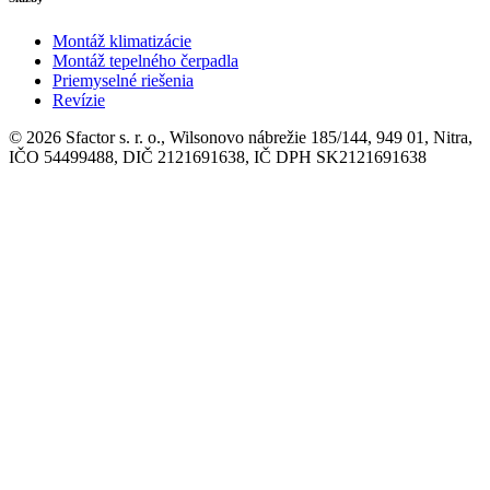
Montáž klimatizácie
Montáž tepelného čerpadla
Priemyselné riešenia
Revízie
© 2026 Sfactor s. r. o., Wilsonovo nábrežie 185/144, 949 01, Nitra,
IČO 54499488, DIČ 2121691638, IČ DPH SK2121691638