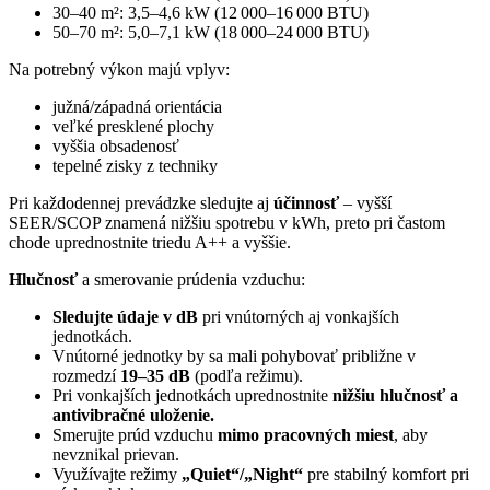
30–40 m²: 3,5–4,6 kW (12 000–16 000 BTU)
50–70 m²: 5,0–7,1 kW (18 000–24 000 BTU)
Na potrebný výkon majú vplyv:
južná/západná orientácia
veľké presklené plochy
vyššia obsadenosť
tepelné zisky z techniky
Pri každodennej prevádzke sledujte aj
účinnosť
– vyšší
SEER/SCOP znamená nižšiu spotrebu v kWh, preto pri častom
chode uprednostnite triedu A++ a vyššie.
Hlučnosť
a smerovanie prúdenia vzduchu:
Sledujte údaje v dB
pri vnútorných aj vonkajších
jednotkách.
Vnútorné jednotky by sa mali pohybovať približne v
rozmedzí
19–35 dB
(podľa režimu).
Pri vonkajších jednotkách uprednostnite
nižšiu hlučnosť a
antivibračné uloženie.
Smerujte prúd vzduchu
mimo pracovných miest
, aby
nevznikal prievan.
Využívajte režimy
„Quiet“/„Night“
pre stabilný komfort pri