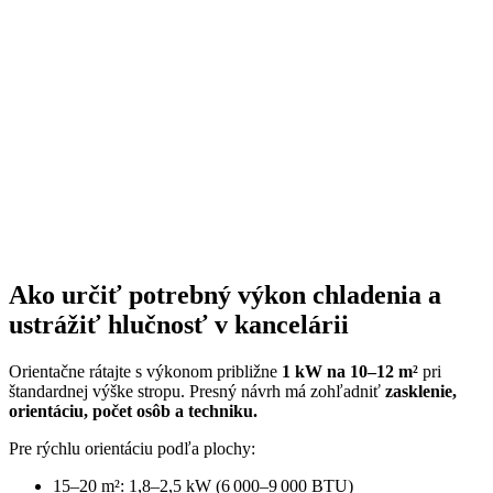
Ako určiť potrebný výkon chladenia a
ustrážiť hlučnosť v kancelárii
Orientačne rátajte s výkonom približne
1 kW na 10–12 m²
pri
štandardnej výške stropu. Presný návrh má zohľadniť
zasklenie,
orientáciu, počet osôb a techniku.
Pre rýchlu orientáciu podľa plochy:
15–20 m²: 1,8–2,5 kW (6 000–9 000 BTU)