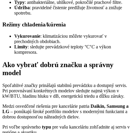
Typy
: antibakteriálne, uhlíkové, pokročilé prachové filtre.
Údržba
: pravidelné čistenie predlžuje životnosť a znižuje
spotrebu.
Režimy chladenia/kúrenia
Vykurovanie
: klimatizáciou môžete vykurovať v
prechodných obdobiach.
Limity
: sledujte prevádzkové teploty °C°
C
a výkon
kompresora.
Ako vybrať dobrú značku a správny
model
Spoľahlivé značky prinášajú stabilnú prevádzku a dostupný servis.
Pri porovnávaní konkrétnych modelov sledujte najmä výkon v
kW/BTU, hladinu hluku v dB, energetickú triedu a dĺžku záruky.
Medzi osvedčené riešenia pre kancelárie patria
Daikin, Samsung a
LG
– ponúkajú široké portfólio modelov s modernými funkciami a
dobrou dostupnosťou náhradných dielov.
Pri voľbe správneho
typu
pre vašu kanceláriu zohľadnite aj servis v
regióne a akustiku.