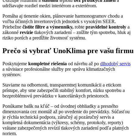
Udržujte rozumnú a
stabilnú
teplotu
bez prudkých zmien
a
udržiavajte rozdiel medzi interiérom a exteriérom.
Pomáha aj tienenie okien, plánovanie harmonogramov chodu a
voľba účinných invertorových jednotiek s vysokým SEER.
Priebežne
čistite filtre a výmenníky,
robte
pravidelné kontroly
a
zákonné
revízie
tlakových zariadení – znížite tým spotrebu, hluk aj
riziko porúch a predĺžite životnosť systému.
Prečo si vybrať UnoKlima pre vašu firmu
Poskytujeme
kompletné riešenia
od návrhu až po
dlhodobý servis
a súvisiace profesionálne služby pre správu klimatizačných
systémov.
Staviame na odbornosti, transparentnej komunikácii a etickom
prístupe, aby sme zabezpečili stabilný komfort, nízku spotrebu a
bezproblémovú prevádzku v kancelárskych priestoroch.
Ponúkame balík na kľúč – od úvodnej obhliadky a presného
dimenzovania cez montáž až po uvedenie do prevádzky. Súčasťou
je rýchla technická podpora, záručný aj pozáručný servis a
kompletná dokumentácia (výkresy, schémy, protokoly, reporty)
vrátane zabezpečených revízií tlakových zariadení podľa platných
noriem.