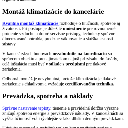
Montáž klimatizácie do kancelárie
Kvalitná montáž klimatizácie
rozhoduje o hlučnosti, spotrebe aj
životnosti. Pri postupe je dôležité
umiestnenie
pre rovnomerné
prúdenie vzduchu a dobré servisné prístupy, technicky správne
dimenzované potrubia, precízne vákuovanie a skúška tesnosti
sústavy.
V kancelárskych budovách
nezabudnite na koordináciu
so
správcom objektu a prenajímateľom najmä pri zásahu do fasády,
celá inštalácia musí byť
v súlade s predpismi
pre tlakové
zariadenia.
Odborná montáž je nevyhnutná, pretože klimatizácia je tlakové
zariadenie s chladivom a vyžaduje
certifikovaného technika.
Prevádzka, spotreba a náklady
Správne nastavenie teploty
, tienenie a pravidelná údržba výrazne
znižujú spotrebu energie a prevádzkové náklady. V kanceláriách sa
vyššia účinnosť vráti rýchlejšie vďaka dlhším denným prevádzkam.