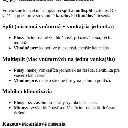
Vo väčšine kancelárií sa uplatnia
split
a
multisplit
systémy. Do
väčších priestorov sú vhodné
kazetové
či
kanálové
riešenia.
Split (nástenná vnútorná + vonkajšia jednotka)
Plusy
: účinnosť, nízka hlučnosť, priaznivá cena, rýchla
montáž.
Vhodné pre
: jednotlivé miestnosti, menšie kancelárie.
Multisplit (viac vnútorných na jednu vonkajšiu)
Plusy
: menej vonkajších jednotiek na fasáde, flexibilita pre
viacero kancelárií.
Vhodné pre
: malé a stredné firmy na jednom podlaží.
Mobilná klimatizácia
Plusy
: bez zásahu do fasády, rýchla inštalácia.
Mínusy
: vyššia hlučnosť a nižšia účinnosť; skôr dočasné
riešenie.
Kazetové/kanálové riešenia